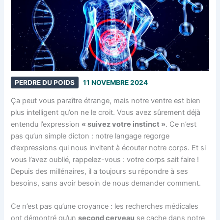
PERDRE DU POIDS
11 NOVEMBRE 2024
Ça peut vous paraître étrange, mais notre ventre est bien
plus intelligent qu’on ne le croit. Vous avez sûrement déjà
entendu l’expression
« suivez votre instinct »
. Ce n’est
pas qu’un simple dicton : notre langage regorge
d’expressions qui nous invitent à écouter notre corps. Et si
vous l’avez oublié, rappelez-vous : votre corps sait faire !
Depuis des millénaires, il a toujours su répondre à ses
besoins, sans avoir besoin de nous demander comment.
Ce n’est pas qu’une croyance : les recherches médicales
ont démontré qu’un
second cerveau
se cache dans notre