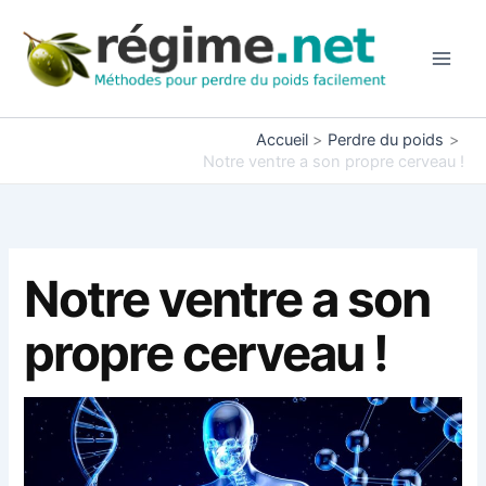
Aller
au
contenu
Accueil
Perdre du poids
Notre ventre a son propre cerveau !
Notre ventre a son
propre cerveau !